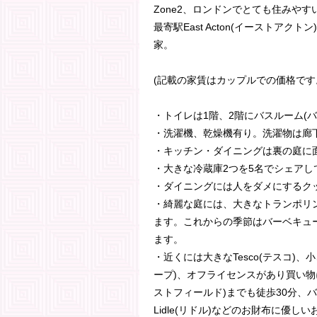
Zone2、ロンドンでとても住みやす
最寄駅East Acton(イーストアクト
家。
(記載の家賃はカップルでの価格です
・トイレは1階、2階にバスルーム(
・洗濯機、乾燥機有り。洗濯物は廊
・キッチン・ダイニングは裏の庭に
・大きな冷蔵庫2つを5名でシェアし
・ダイニングには人をダメにするク
・綺麗な庭には、大きなトランポリ
ます。これからの季節はバーベキュ
ます。
・近くには大きなTesco(テスコ)、小さな
ープ)、オフライセンスがあり買い物に
ストフィールド)までも徒歩30分、バス
Lidle(リドル)などのお財布に優し