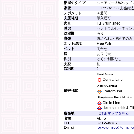
部屋のタイプ
シェア（一人Wベッド
家賃
￡175 /Week (光熱費
デポジット
４週間
入居時期
即入居可
家具
Fully furnished
暖房
セントラルヒーティン
洗濯機
あり
喫煙
決められた場所でのみ
ネット環境
Free Wifi
ペット
問合せ
庭
あり（大）
性別
とくに制限なし
大家
別
ZONE
2
East Acton
Central Line
Acton Central
最寄り駅
Overground
Shepherds Bush Market
Circle Line
Hammersmith & Cit
所在地
【
詳細マップを見る
】
名前
Akiho
TEL
07365493673
E-mail
rockotome55@gmail.