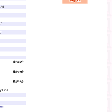
）
込み)
グ
可
徒歩15分
徒歩15分
徒歩18分
y Line
com