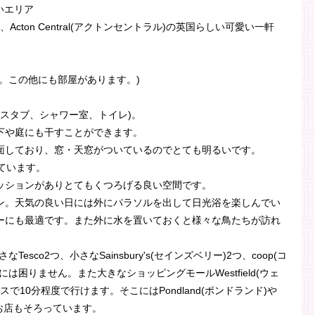
いエリア
ン)、Acton Central(アクトンセントラル)の英国らしい可愛い一軒
。この他にも部屋があります。)
バスタブ、シャワー室、トイレ)。
下や庭にも干すことができます。
面しており、窓・天窓がついているのでとても明るいです。
ています。
ッションがありとてもくつろげる良い空間です。
ン。天気の良い日には外にパラソルを出して日光浴を楽しんでい
ーにも最適です。また外に水を置いておくと様々な鳥たちが訪れ
Tesco2つ、小さなSainsbury's(セインズベリー)2つ、coop(コ
は困りません。また大きなショッピングモールWestfield(ウェ
で10分程度で行けます。そこにはPondland(ポンドランド)や
いお店もそろっています。