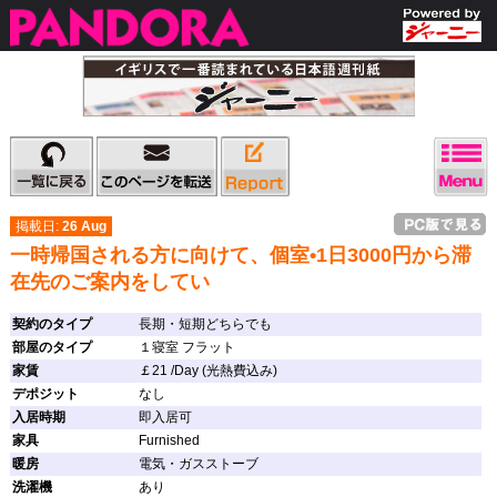
掲載日:
26 Aug
一時帰国される方に向けて、個室•1日3000円から滞
在先のご案内をしてい
契約のタイプ
長期・短期どちらでも
部屋のタイプ
１寝室 フラット
家賃
￡21 /Day (光熱費込み)
デポジット
なし
入居時期
即入居可
家具
Furnished
暖房
電気・ガスストーブ
洗濯機
あり