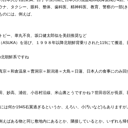
ナ、タクシー、眼科、整体、歯科医、精神科医、教育、警察の一部(き
ものには。例えば、
トピー、睾丸不良、坂口健太郎似を美顔推奨など
ASUKA）を浴び、１９９８年以降北朝鮮背乗りされた119にて搬送、
の北朝鮮系ですね
真宗＝和倉温泉＝曹洞宗＝新潟港＝大島＝日蓮、日本人の食事にのみ回
田、妙高、浦佐、小谷村沿線、米山裏とうですかね？世田谷区が長原、
には何か1945右翼過ぎるというか、えろい、小汚いなど)もありますが
例えばある物と同じ敷地内にあるとか、隣接しているとか。いずれも帰