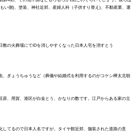
もい側)、塗装、神社近郊、産婦人科（子供すり替え)、不動産業、運
日教の火葬場にてIDを消しやすくなった日本人宅を消すとう
虫、ぎょうちゅうなど（葬儀や結婚式を利用するのがコケシ樺太北朝
荏原、用賀、港区が白金とう、かなりの数です。江戸からある家の立
。
化してるので日本人名ですが。タイヤ館近郊、舗装された道路の意