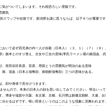
に気がついてしまいます。それ程恐ろしい景観です。
雰囲気
子供スワップや拉致です。新潟県を謎に思うならば、以下６つが重要です
において必ず四兄弟の内一人が自殺（日本人）（３、１）（７）（９）
県）旗本とのすり替え、次女や三女の意味(李氏ラーメン屋の娘混血、武
杉、世田谷区長原、荏原、用賀とうの雰囲気が明治のある意味
、南、混血（日本人強奪顔、南朝鮮強奪顔）三つの意味がある。
は、顔や身体で見分けつきます。
いませんので。本来の日本人の顔を思い出してみてください。明るいっ
す。博多や滋賀や大阪、名古屋、京都、石川県は創価北朝鮮、大連、台
に分かるはずです。暗い田舎というのはこのような現象に見舞われます