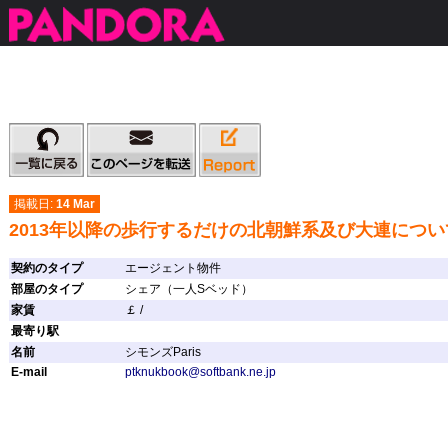
掲載日:
14 Mar
2013年以降の歩行するだけの北朝鮮系及び大連につい
契約のタイプ
エージェント物件
部屋のタイプ
シェア（一人Sベッド）
家賃
￡ /
最寄り駅
名前
シモンズParis
E-mail
ptknukbook@softbank.ne.jp