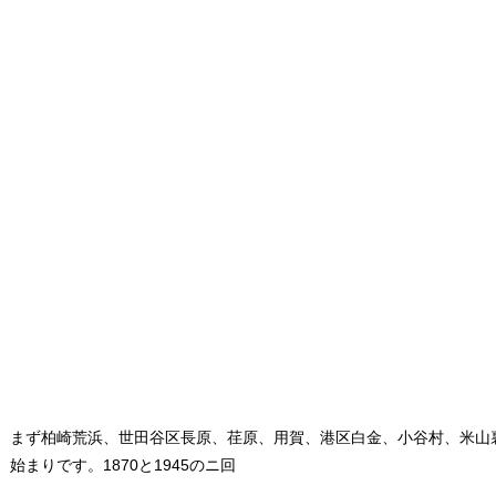
まず柏崎荒浜、世田谷区長原、荏原、用賀、港区白金、小谷村、米山
始まりです。1870と1945のニ回