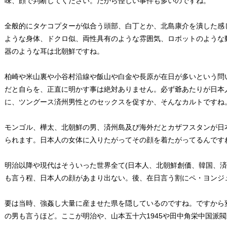
味、顔で判断してください。だから怪しい事件も多いのですね。
全般的にタケコプターが似合う頭部、白丁とか、北島康介を潰した感
ような身体、ドクロ似、両性具有のような雰囲気、ロボットのような
器のような耳は北朝鮮ですね。
柏崎や米山裏や小谷村沿線や飯山や白金や長原が在日が多いという問
だと自らを、正直に明かす事は絶対ありません。必ず爺あたりが日本
に、ツングース済州男性とのセックスを促すか、そんなカルトですね
モンゴル、樺太、北朝鮮の男、済州島及び海外だとカザフスタンが日
られます。日本人の女体に入りたがってその顔を着たがってるんです
明治以降や現代はそういった世界全て(日本人、北朝鮮創価、韓国、
も言う程、日本人の顔があまり出ない。後、在日言う割にペ・ヨンジ
要は当時、強姦し大量に産ませた県を隠しているのですね。ですから
の男も言うほど。ここが明治や、山本五十六1945や田中角栄中国派