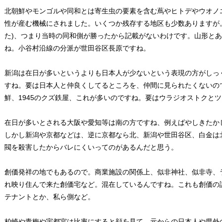
北朝鮮やモンゴルや同和とは寄生虫の要素を含む蔦やヒトデやウオノ
性が産む機械にされました。いくつか残存する地区も少数ありますが
た)、つまり当時の同和側が勝ったから記載がないわけです。山形と
ね。小谷村沿線の分派が世田谷区長原ですね。
新潟は在日が多いというよりも日本人が少ないという表現の方がしっ
すね。要は日本人と仲良くしてるところを、仲間に見られたくないの
鮮、1945のクズ鉄屋、これが多いのですね。要はウラジオストクと
在日が多いとされる大阪や愛知等は南の方ですね、例えばやしきたか
しかし新潟や京都などは、逆に京都なら北、新潟や世田谷区、白金は
閥を殺害したからバレにくいってのがあるんだと思う。
創価発祥の地でもあるので。商業施設の関係上、似非神社、似非寺、
れ映り住んで来た創価宅など。混在しているんですね。これも創価の
テナントとか、私ら側など。
柏崎や青梅や宇都宮は比率にすると顔を見て、元からの日本人や県外