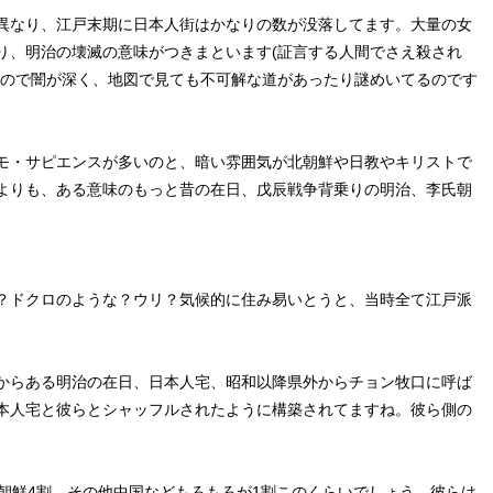
異なり、江戸末期に日本人街はかなりの数が没落してます。大量の女
り、明治の壊滅の意味がつきまといます(証言する人間でさえ殺され
すので闇が深く、地図で見ても不可解な道があったり謎めいてるのです
モ・サピエンスが多いのと、暗い雰囲気が北朝鮮や日教やキリストで
よりも、ある意味のもっと昔の在日、戊辰戦争背乗りの明治、李氏朝
？ドクロのような？ウリ？気候的に住み易いとうと、当時全て江戸派
からある明治の在日、日本人宅、昭和以降県外からチョン牧口に呼ば
本人宅と彼らとシャッフルされたように構築されてますね。彼ら側の
朝鮮4割、その他中国などもろもろが1割このくらいでしょう。彼らは