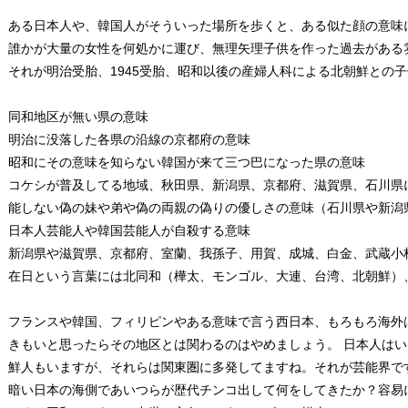
ある日本人や、韓国人がそういった場所を歩くと、ある似た顔の意味
誰かが大量の女性を何処かに運び、無理矢理子供を作った過去がある
それが明治受胎、1945受胎、昭和以後の産婦人科による北朝鮮との
同和地区が無い県の意味
明治に没落した各県の沿線の京都府の意味
昭和にその意味を知らない韓国が来て三つ巴になった県の意味
コケシが普及してる地域、秋田県、新潟県、京都府、滋賀県、石川県
能しない偽の妹や弟や偽の両親の偽りの優しさの意味（石川県や新潟
日本人芸能人や韓国芸能人が自殺する意味
新潟県や滋賀県、京都府、室蘭、我孫子、用賀、成城、白金、武蔵小
在日という言葉には北同和（樺太、モンゴル、大連、台湾、北朝鮮）
フランスや韓国、フィリピンやある意味で言う西日本、もろもろ海外
きもいと思ったらその地区とは関わるのはやめましょう。 日本人は
鮮人もいますが、それらは関東圏に多発してますね。それが芸能界で
暗い日本の海側であいつらが歴代チンコ出して何をしてきたか？容易