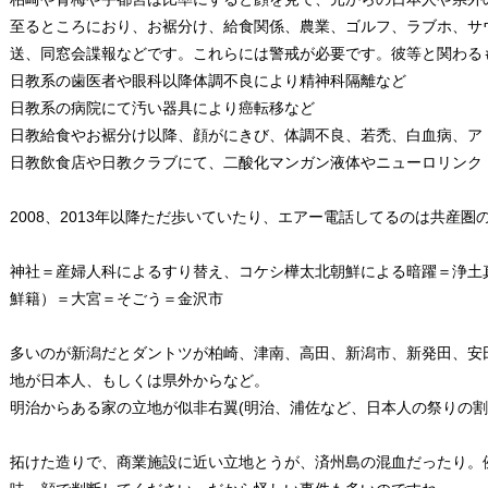
至るところにおり、お裾分け、給食関係、農業、ゴルフ、ラブホ、サウ
送、同窓会諜報などです。これらには警戒が必要です。彼等と関わる
日教系の歯医者や眼科以降体調不良により精神科隔離など
日教系の病院にて汚い器具により癌転移など
日教給食やお裾分け以降、顔がにきび、体調不良、若禿、白血病、ア
日教飲食店や日教クラブにて、二酸化マンガン液体やニューロリンク（
2008、2013年以降ただ歩いていたり、エアー電話してるのは共産圏
神社＝産婦人科によるすり替え、コケシ樺太北朝鮮による暗躍＝浄土
鮮籍）＝大宮＝そごう＝金沢市
多いのが新潟だとダントツが柏崎、津南、高田、新潟市、新発田、安
地が日本人、もしくは県外からなど。
明治からある家の立地が似非右翼(明治、浦佐など、日本人の祭りの割
拓けた造りで、商業施設に近い立地とうが、済州島の混血だったり。