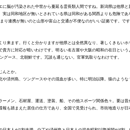
エに脳が汚染された中世から蔓延る霊長類人間ですね。新潟県は他県と
。実は同和地区が無いとされている県は同和がある関西よりも危険であ
あまり連携が無いのと山形や富山と交通が不便なのがいい証拠です。で
くり来ます。行くと分かりますが他県とは全然異なり、著しくきもいホ
で貴方に対応が暗いわけです。明るい名古屋や大阪の昭和の在日という
ツングース、北朝鮮です。冗談も通じない。官軍気取りなわけです。
じんとか。
北や済州島、ツングースやその混血が多い。特に明治以降。猿のような
ラーメン、石材屋、運送、塗装、船、その他スポーツ関係色々。要は昔
諜報も踏まえた居住の仕方であり、全国で見受けられ、市街地造りが日
の日本人が1割未満、白丁や済州島と日本人の混血昭和以降派閥が4割、