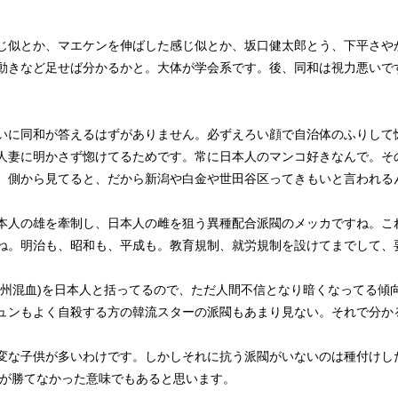
じ似とか、マエケンを伸ばした感じ似とか、坂口健太郎とう、下平さや
動きなど足せば分かるかと。大体が学会系です。後、同和は視力悪いで
いに同和が答えるはずがありません。必ずえろい顔で自治体のふりして
人妻に明かさず惚けてるためです。常に日本人のマンコ好きなんで。そ
。側から見てると、だから新潟や白金や世田谷区ってきもいと言われる
本人の雄を牽制し、日本人の雌を狙う異種配合派閥のメッカですね。こ
ね。明治も、昭和も、平成も。教育規制、就労規制を設けてまでして、
済州混血)を日本人と括ってるので、ただ人間不信となり暗くなってる傾
ュンもよく自殺する方の韓流スターの派閥もあまり見ない。それで分か
変な子供が多いわけです。しかしそれに抗う派閥がいないのは種付けし
閥が勝てなかった意味でもあると思います。