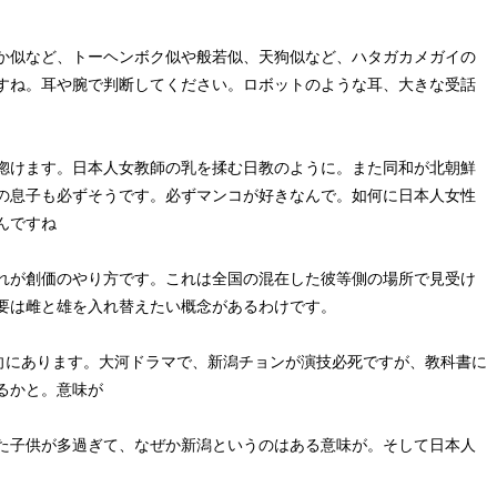
か似など、トーヘンボク似や般若似、天狗似など、ハタガカメガイの
すね。耳や腕で判断してください。ロボットのような耳、大きな受話
惚けます。日本人女教師の乳を揉む日教のように。また同和が北朝鮮
の息子も必ずそうです。必ずマンコが好きなんで。如何に日本人女性
んですね
れが創価のやり方です。これは全国の混在した彼等側の場所で見受け
要は雌と雄を入れ替えたい概念があるわけです。
向にあります。大河ドラマで、新潟チョンが演技必死ですが、教科書に
るかと。意味が
た子供が多過ぎて、なぜか新潟というのはある意味が。そして日本人