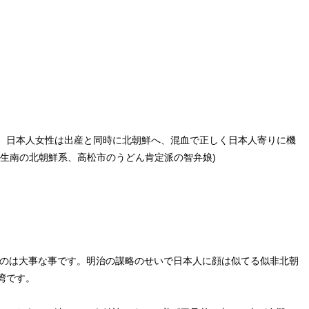
、日本人女性は出産と同時に北朝鮮へ、混血で正しく日本人寄りに機
生南の北朝鮮系、高松市のうどん肯定派の智弁娘)
てのは大事な事です。明治の謀略のせいで日本人に顔は似てる似非北朝
湾です。
。