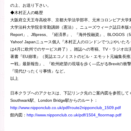
の上、お送り下さい。
◆木村正人の略歴
大阪府立天王寺高校卒、京都大学法学部卒、元米コロンビア大学
大学法科大学院非常勤講師（憲法）。ニューズウィーク誌日本版
Report」、JBpress、『経済界』、『海外投融資』、BLOGO
Yahoo! Japanニュース個人『木村正人のロンドンでつぶやいたろう』
は4月に欧州でのサービス終了）。雑誌への寄稿、TV・ラジオ出
著書『EU崩壊』（英誌エコノミストのビル・エモット元編集長
ー戦」最新報告』、『欧州絶望の現場を歩く―広がるBrexitの
『現代ひったくり事情』など。
以上
日本クラブへのアクセスは、下記リンク先のご案内図を参照し
Southwark駅、London Bridge駅からのルート：
http://www.nipponclub.co.uk/pdf/route2nipponclub_1509.pdf
館内図：
http://www.nipponclub.co.uk/pdf/1504_floormap.pdf