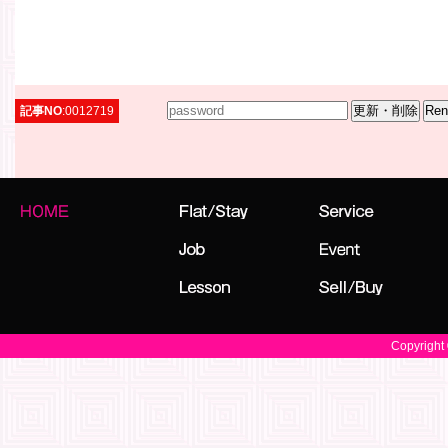
記事NO
:0012719
Copyright