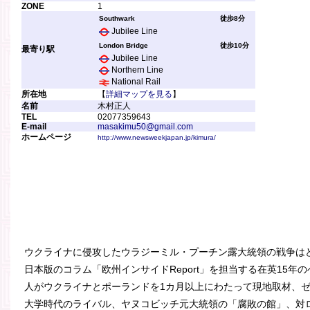
ZONE
1
Southwark
徒歩8分
Jubilee Line
London Bridge
徒歩10分
最寄り駅
Jubilee Line
Northern Line
National Rail
所在地
【
詳細マップを見る
】
名前
木村正人
TEL
02077359643
E-mail
masakimu50@gmail.com
ホームページ
http://www.newsweekjapan.jp/kimura/
ウクライナに侵攻したウラジーミル・プーチン露大統領の戦争は
日本版のコラム「欧州インサイドReport」を担当する在英15
人がウクライナとポーランドを1カ月以上にわたって現地取材、
大学時代のライバル、ヤヌコビッチ元大統領の「腐敗の館」、対