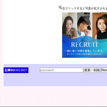
左クリックすると写真が拡大され
記事NO
:0013927